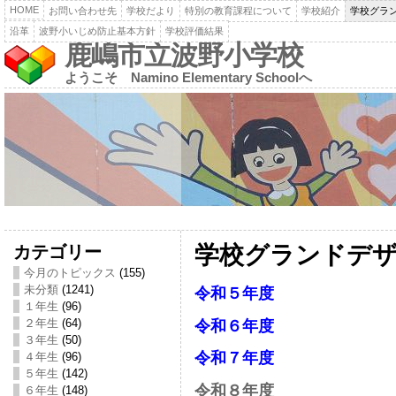
HOME
お問い合わせ先
学校だより
特別の教育課程について
学校紹介
学校グラ
沿革
波野小いじめ防止基本方針
学校評価結果
鹿嶋市立波野小学校
ようこそ Namino Elementary Schoolへ
カテゴリー
学校グランドデ
今月のトピックス
(155)
未分類
(1241)
令和５年度
１年生
(96)
２年生
(64)
令和６年度
３年生
(50)
令和７年度
４年生
(96)
５年生
(142)
令和８年度
６年生
(148)