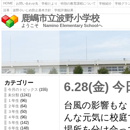
HOME
お問い合わせ先
学校だより
特別の教育課程について
学校紹介
学校グラ
沿革
波野小いじめ防止基本方針
学校評価結果
鹿嶋市立波野小学校
ようこそ Namino Elementary Schoolへ
カテゴリー
6.28(金)
今月のトピックス
(155)
未分類
(1241)
１年生
(96)
台風の影響もな
２年生
(64)
３年生
(50)
んな元気に校庭
４年生
(96)
５年生
(142)
場所を分け合っ
６年生
(148)