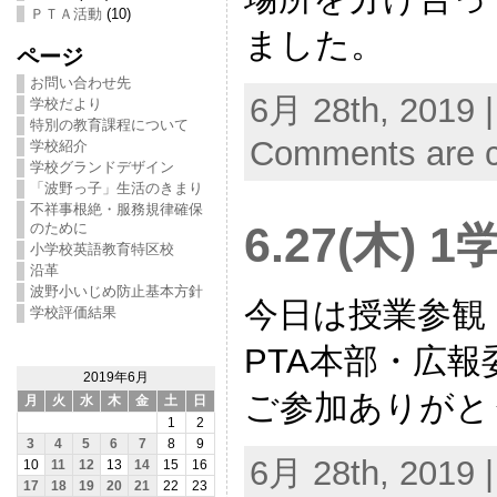
ＰＴＡ活動
(10)
ました。
ページ
お問い合わせ先
6月 28th, 2019 
学校だより
特別の教育課程について
Comments are c
学校紹介
学校グランドデザイン
「波野っ子」生活のきまり
不祥事根絶・服務規律確保
6.27(木)
のために
小学校英語教育特区校
沿革
波野小いじめ防止基本方針
今日は授業参観
学校評価結果
PTA本部・広
2019年6月
ご参加ありがと
月
火
水
木
金
土
日
1
2
3
4
5
6
7
8
9
6月 28th, 2019 
10
11
12
13
14
15
16
17
18
19
20
21
22
23