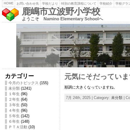
HOME
お問い合わせ先
学校だより
特別の教育課程について
学校紹介
学校グラ
鹿嶋市立波野小学校
ようこそ Namino Elementary Schoolへ
カテゴリー
元気にそだっていま
今月のトピックス
(155)
順調に大きくなっていますね。
未分類
(1241)
１年生
(96)
7月 24th, 2025 | Category:
未分類
|
Co
２年生
(64)
３年生
(50)
４年生
(96)
５年生
(142)
６年生
(148)
ＰＴＡ活動
(10)