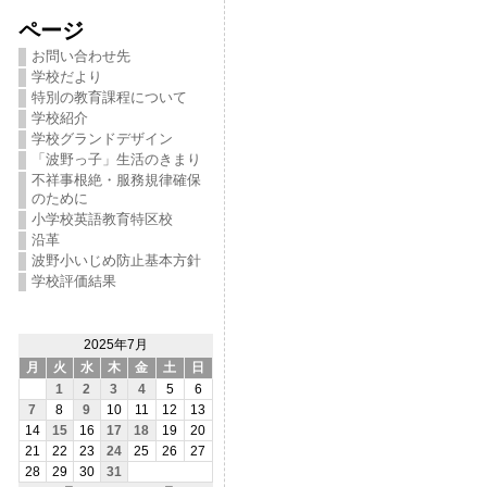
ページ
お問い合わせ先
学校だより
特別の教育課程について
学校紹介
学校グランドデザイン
「波野っ子」生活のきまり
不祥事根絶・服務規律確保
のために
小学校英語教育特区校
沿革
波野小いじめ防止基本方針
学校評価結果
2025年7月
月
火
水
木
金
土
日
1
2
3
4
5
6
7
8
9
10
11
12
13
14
15
16
17
18
19
20
21
22
23
24
25
26
27
28
29
30
31