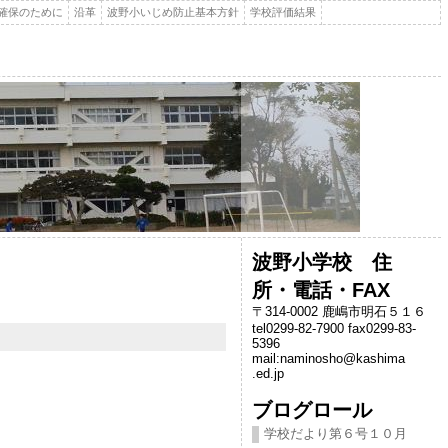
確保のために
沿革
波野小いじめ防止基本方針
学校評価結果
波野小学校 住
所・電話・FAX
〒314-0002 鹿嶋市明石５１６
tel0299-82-7900 fax0299-83-
5396
mail:naminosho@kashima
.ed.jp
ブログロール
学校だより第６号１０月