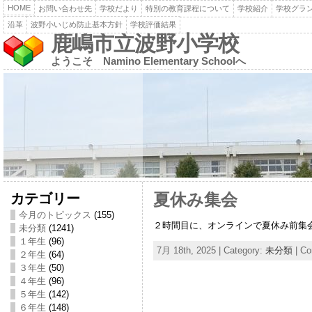
HOME
お問い合わせ先
学校だより
特別の教育課程について
学校紹介
学校グラ
沿革
波野小いじめ防止基本方針
学校評価結果
鹿嶋市立波野小学校
ようこそ Namino Elementary Schoolへ
カテゴリー
夏休み集会
今月のトピックス
(155)
２時間目に、オンラインで夏休み前集
未分類
(1241)
１年生
(96)
7月 18th, 2025 | Category:
未分類
|
Co
２年生
(64)
３年生
(50)
４年生
(96)
５年生
(142)
６年生
(148)