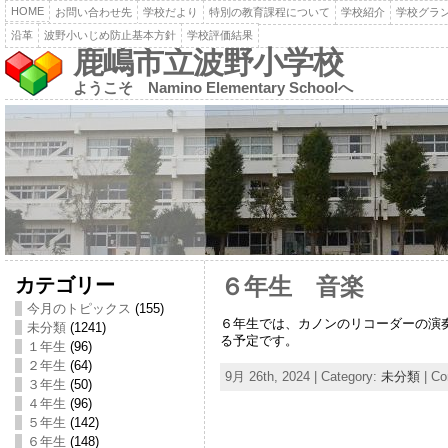
HOME
お問い合わせ先
学校だより
特別の教育課程について
学校紹介
学校グラ
沿革
波野小いじめ防止基本方針
学校評価結果
鹿嶋市立波野小学校
ようこそ Namino Elementary Schoolへ
カテゴリー
６年生 音楽
今月のトピックス
(155)
６年生では、カノンのリコーダーの演
未分類
(1241)
る予定です。
１年生
(96)
２年生
(64)
9月 26th, 2024 | Category:
未分類
|
Co
３年生
(50)
４年生
(96)
５年生
(142)
６年生
(148)