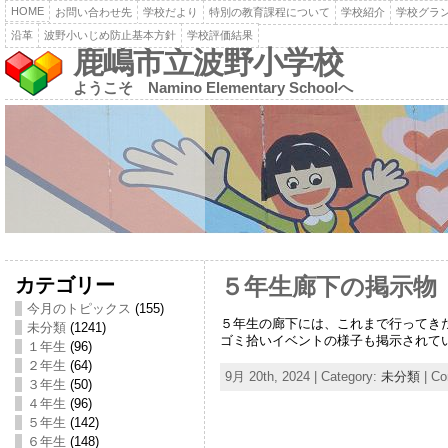
HOME
お問い合わせ先
学校だより
特別の教育課程について
学校紹介
学校グラ
沿革
波野小いじめ防止基本方針
学校評価結果
鹿嶋市立波野小学校
ようこそ Namino Elementary Schoolへ
カテゴリー
５年生廊下の掲示物
今月のトピックス
(155)
５年生の廊下には、これまで行ってき
未分類
(1241)
ゴミ拾いイベントの様子も掲示されて
１年生
(96)
２年生
(64)
9月 20th, 2024 | Category:
未分類
|
Co
３年生
(50)
４年生
(96)
５年生
(142)
６年生
(148)