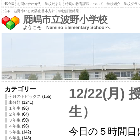
HOME
お問い合わせ先
学校だより
特別の教育課程について
学校紹介
学校グラ
沿革
波野小いじめ防止基本方針
学校評価結果
鹿嶋市立波野小学校
ようこそ Namino Elementary Schoolへ
カテゴリー
12/22(月
今月のトピックス
(155)
未分類
(1241)
生）
１年生
(96)
２年生
(64)
３年生
(50)
４年生
(96)
今日の５時間目
５年生
(142)
６年生
(148)