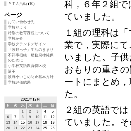
科，６年２組で
ＰＴＡ活動
(10)
ていました。
ページ
お問い合わせ先
学校だより
１組の理科は「
特別の教育課程について
学校紹介
業で，実際にて
学校グランドデザイン
「波野っ子」生活のきまり
いました。子供
不祥事根絶・服務規律確保
のために
小学校英語教育特区校
おもりの重さの
沿革
波野小いじめ防止基本方針
ートにまとめ，
学校評価結果
た。
2021年12月
月
火
水
木
金
土
日
２組の英語では
1
2
3
4
5
6
7
8
9
10
11
12
ていました。そ
13
14
15
16
17
18
19
20
21
22
23
24
25
26