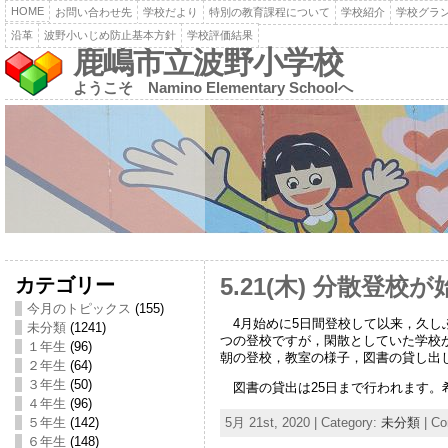
HOME
お問い合わせ先
学校だより
特別の教育課程について
学校紹介
学校グラ
沿革
波野小いじめ防止基本方針
学校評価結果
鹿嶋市立波野小学校
ようこそ Namino Elementary Schoolへ
カテゴリー
5.21(木) 分散登
今月のトピックス
(155)
4月始めに5日間登校して以来，久し
未分類
(1241)
つの登校ですが，閑散としていた学校
１年生
(96)
朝の登校，教室の様子，図書の貸し出
２年生
(64)
３年生
(50)
図書の貸出は25日まで行われます。
４年生
(96)
５年生
(142)
5月 21st, 2020 | Category:
未分類
|
Co
６年生
(148)