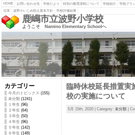
HOME
お問い合わせ先
学校だより
特別の教育課程について
学校紹介
学校グラ
沿革
波野小いじめ防止基本方針
学校評価結果
鹿嶋市立波野小学校
ようこそ Namino Elementary Schoolへ
カテゴリー
臨時休校延長措置実
今月のトピックス
(155)
校の実施について
未分類
(1241)
１年生
(96)
5月 15th, 2020 | Category:
未分類
|
Co
２年生
(64)
３年生
(50)
４年生
(96)
５年生
(142)
６年生
(148)