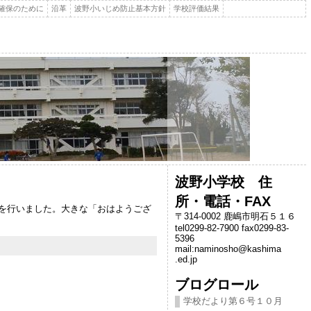
確保のために
沿革
波野小いじめ防止基本方針
学校評価結果
波野小学校 住
所・電話・FAX
動を行いました。大きな「おはようござ
〒314-0002 鹿嶋市明石５１６
tel0299-82-7900 fax0299-83-
5396
mail:naminosho@kashima
.ed.jp
ブログロール
学校だより第６号１０月