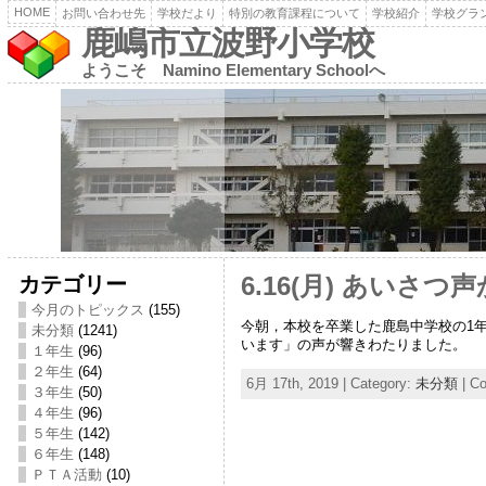
HOME
お問い合わせ先
学校だより
特別の教育課程について
学校紹介
学校グラ
鹿嶋市立波野小学校
ようこそ Namino Elementary Schoolへ
カテゴリー
6.16(月) あいさつ
今月のトピックス
(155)
今朝，本校を卒業した鹿島中学校の1
未分類
(1241)
います」の声が響きわたりました。
１年生
(96)
２年生
(64)
6月 17th, 2019 | Category:
未分類
|
Co
３年生
(50)
４年生
(96)
５年生
(142)
６年生
(148)
ＰＴＡ活動
(10)