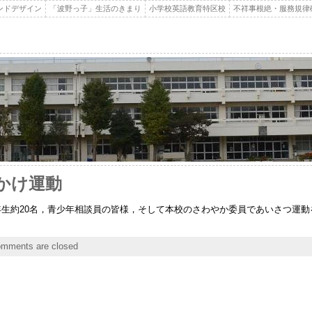
ンドデザイン
「波野っ子」生活のきまり
小学校英語教育特区校
不祥事根絶・服務規律
声かけ運動
年生約20名，青少年相談員の皆様，そして本校のさわやか委員であいさつ運
mments are closed