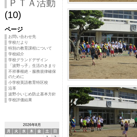
ＰＴＡ活動
(10)
ページ
お問い合わせ先
学校だより
特別の教育課程について
学校紹介
学校グランドデザイン
「波野っ子」生活のきまり
不祥事根絶・服務規律確保
のために
小学校英語教育特区校
沿革
波野小いじめ防止基本方針
学校評価結果
2026年8月
月
火
水
木
金
土
日