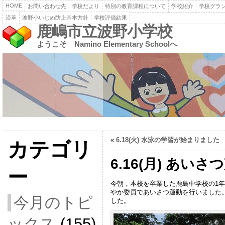
HOME
お問い合わせ先
学校だより
特別の教育課程について
学校紹介
学校グラ
沿革
波野小いじめ防止基本方針
学校評価結果
鹿嶋市立波野小学校
ようこそ Namino Elementary Schoolへ
«
6.18(火) 水泳の学習が始まりました
カテゴリ
6.16(月) あい
ー
今朝，本校を卒業した鹿島中学校の1年
やか委員であいさつ運動を行いました
今月のトピ
した。
ックス
(155)