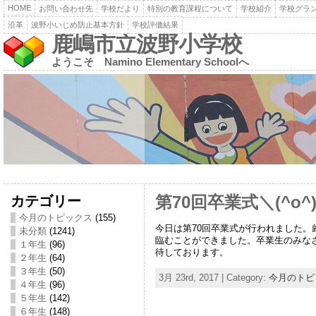
HOME
お問い合わせ先
学校だより
特別の教育課程について
学校紹介
学校グラ
沿革
波野小いじめ防止基本方針
学校評価結果
鹿嶋市立波野小学校
ようこそ Namino Elementary Schoolへ
カテゴリー
第70回卒業式＼(^o^)
今月のトピックス
(155)
今日は第70回卒業式が行われました。
未分類
(1241)
臨むことができました。卒業生のみな
１年生
(96)
待しております。
２年生
(64)
３年生
(50)
3月 23rd, 2017 | Category:
今月のトピ
４年生
(96)
５年生
(142)
６年生
(148)