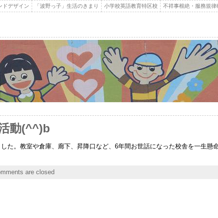
ンドデザイン
「波野っ子」生活のきまり
小学校英語教育特区校
不祥事根絶・服務規律
(^^)b
ました。教室や倉庫、廊下、昇降口など、6年間お世話になった校舎を一生懸
mments are closed