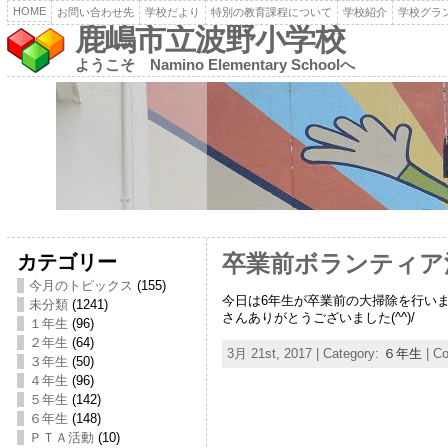
HOME
お問い合わせ先
学校だより
特別の教育課程について
学校紹介
学校グラ
鹿嶋市立波野小学校
ようこそ Namino Elementary Schoolへ
カテゴリー
卒業前ボランティア活動
今月のトピックス
(155)
今日は6年生が卒業前の大掃除を行い
未分類
(1241)
さんありがとうございました(^^)/
１年生
(96)
２年生
(64)
3月 21st, 2017 | Category:
６年生
|
Co
３年生
(50)
４年生
(96)
５年生
(142)
６年生
(148)
ＰＴＡ活動
(10)