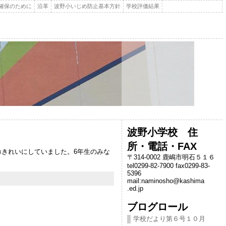
確保のために
沿革
波野小いじめ防止基本方針
学校評価結果
波野小学校 住
所・電話・FAX
命きれいにしていました。6年生のみな
〒314-0002 鹿嶋市明石５１６
tel0299-82-7900 fax0299-83-
5396
mail:naminosho@kashima
.ed.jp
ブログロール
学校だより第６号１０月