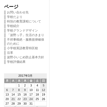
ページ
お問い合わせ先
学校だより
特別の教育課程について
学校紹介
学校グランドデザイン
「波野っ子」生活のきまり
不祥事根絶・服務規律確保
のために
小学校英語教育特区校
沿革
波野小いじめ防止基本方針
学校評価結果
2017年3月
月
火
水
木
金
土
日
1
2
3
4
5
6
7
8
9
10
11
12
13
14
15
16
17
18
19
20
21
22
23
24
25
26
27
28
29
30
31