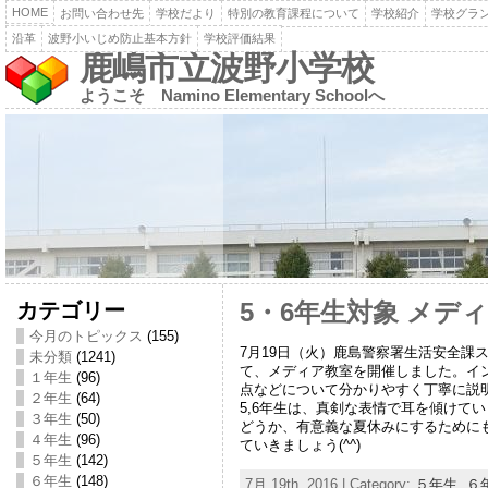
HOME
お問い合わせ先
学校だより
特別の教育課程について
学校紹介
学校グラ
沿革
波野小いじめ防止基本方針
学校評価結果
鹿嶋市立波野小学校
ようこそ Namino Elementary Schoolへ
カテゴリー
5・6年生対象 メデ
今月のトピックス
(155)
7月19日（火）鹿島警察署生活安全課
未分類
(1241)
て、メディア教室を開催しました。イ
１年生
(96)
点などについて分かりやすく丁寧に説
２年生
(64)
5,6年生は、真剣な表情で耳を傾けて
３年生
(50)
どうか、有意義な夏休みにするために
４年生
(96)
ていきましょう(^^)
５年生
(142)
６年生
(148)
7月 19th, 2016 | Category:
５年生
,
６