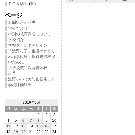
ＰＴＡ活動
(10)
ページ
お問い合わせ先
学校だより
特別の教育課程について
学校紹介
学校グランドデザイン
「波野っ子」生活のきまり
不祥事根絶・服務規律確保
のために
小学校英語教育特区校
沿革
波野小いじめ防止基本方針
学校評価結果
2016年7月
月
火
水
木
金
土
日
1
2
3
4
5
6
7
8
9
10
11
12
13
14
15
16
17
18
19
20
21
22
23
24