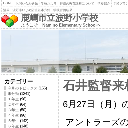
HOME
お問い合わせ先
学校だより
特別の教育課程について
学校紹介
学校グラ
沿革
波野小いじめ防止基本方針
学校評価結果
鹿嶋市立波野小学校
ようこそ Namino Elementary Schoolへ
カテゴリー
石井監督来
今月のトピックス
(155)
未分類
(1241)
１年生
(96)
6月27日（月）の
２年生
(64)
３年生
(50)
４年生
(96)
アントラーズの
５年生
(142)
６年生
(148)