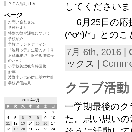
してくださいま
ＰＴＡ活動
(10)
ページ
「6月25日の応
お問い合わせ先
学校だより
(^o^)/*」と
特別の教育課程について
学校紹介
学校グランドデザイン
7月 6th, 2016 | 
「波野っ子」生活のきまり
不祥事根絶・服務規律確保
のために
ックス
|
Commen
小学校英語教育特区校
沿革
波野小いじめ防止基本方針
学校評価結果
クラブ活動
2016年7月
一学期最後のク
月
火
水
木
金
土
日
1
2
3
た。思い思いの
4
5
6
7
8
9
10
11
12
13
14
15
16
17
そうに活動してい
18
19
20
21
22
23
24