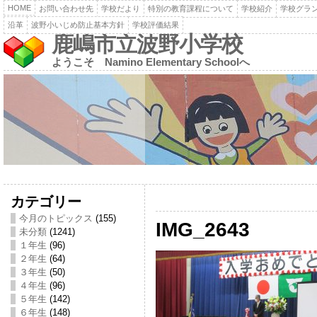
HOME
お問い合わせ先
学校だより
特別の教育課程について
学校紹介
学校グラ
沿革
波野小いじめ防止基本方針
学校評価結果
鹿嶋市立波野小学校
ようこそ Namino Elementary Schoolへ
カテゴリー
今月のトピックス
(155)
IMG_2643
未分類
(1241)
１年生
(96)
２年生
(64)
３年生
(50)
４年生
(96)
５年生
(142)
６年生
(148)