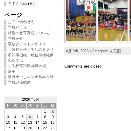
ＰＴＡ活動
(10)
ページ
お問い合わせ先
学校だより
特別の教育課程について
学校紹介
学校グランドデザイン
「波野っ子」生活のきまり
4月 6th, 2023 | Category:
未分類
不祥事根絶・服務規律確保
のために
小学校英語教育特区校
Comments are closed.
沿革
波野小いじめ防止基本方針
学校評価結果
2026年8月
月
火
水
木
金
土
日
1
2
3
4
5
6
7
8
9
10
11
12
13
14
15
16
17
18
19
20
21
22
23