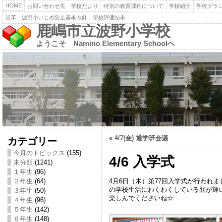
HOME
お問い合わせ先
学校だより
特別の教育課程について
学校紹介
学校グラ
沿革
波野小いじめ防止基本方針
学校評価結果
鹿嶋市立波野小学校
ようこそ Namino Elementary Schoolへ
«
4/7(金) 通学班会議
カテゴリー
今月のトピックス
(155)
4/6 入学式
未分類
(1241)
１年生
(96)
4月6日（木）第77回入学式が行われ
２年生
(64)
の学校生活にわくわくしている顔が輝
３年生
(50)
楽しんでくださいね☆
４年生
(96)
５年生
(142)
６年生
(148)