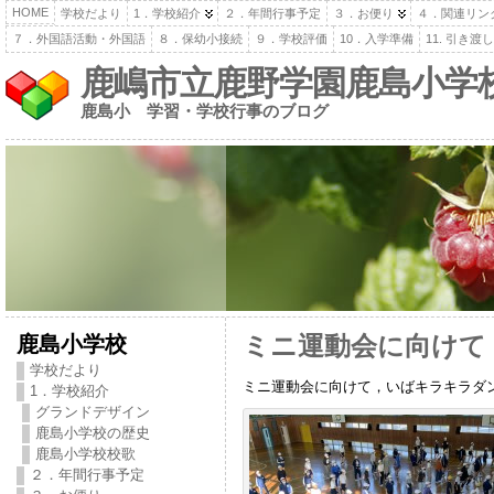
HOME
学校だより
1．学校紹介
２．年間行事予定
３．お便り
４．関連リン
７．外国語活動・外国語
８．保幼小接続
９．学校評価
10．入学準備
11. 引き
鹿嶋市立鹿野学園鹿島小学
鹿島小 学習・学校行事のブログ
鹿島小学校
ミニ運動会に向けて
学校だより
ミニ運動会に向けて，いばキラキラダ
1．学校紹介
グランドデザイン
鹿島小学校の歴史
鹿島小学校校歌
２．年間行事予定