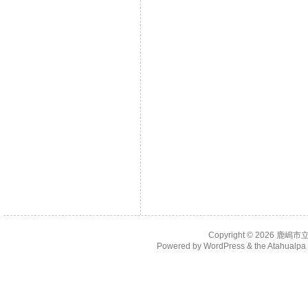
Copyright © 2026
鹿嶋市
Powered by
WordPress
& the
Atahualp