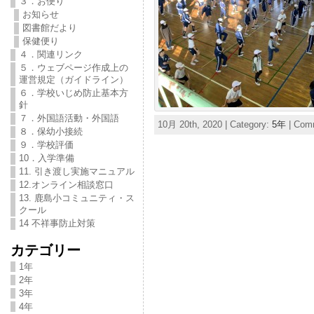
３．お便り
お知らせ
図書館だより
保健便り
４．関連リンク
５．ウェブページ作成上の
運営規定（ガイドライン）
６．学校いじめ防止基本方
針
７．外国語活動・外国語
10月 20th, 2020 | Category:
5年
|
Comm
８．保幼小接続
９．学校評価
10．入学準備
11. 引き渡し実施マニュアル
12.オンライン相談窓口
13. 鹿島小コミュニティ・ス
クール
14 不祥事防止対策
カテゴリー
1年
2年
3年
4年