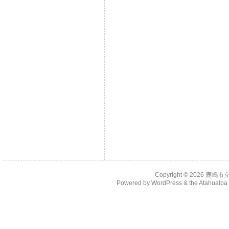
Copyright © 2026
鹿嶋市
Powered by
WordPress
& the
Atahualp