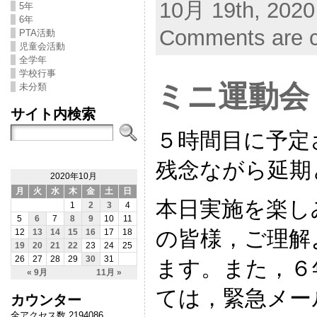
10月 19th, 2020
5年
6年
Comments are c
PTA活動
児童会活動
全学年
学校行事
ミニ運動会
未分類
サイト内検索
５時間目に予定
残念ながら延期
2020年10月
月
火
水
木
金
土
日
本日実施を楽し
1
2
3
4
5
6
7
8
9
10
11
の皆様，ご理解
12
13
14
15
16
17
18
19
20
21
22
23
24
25
26
27
28
29
30
31
ます。また，６
« 9月
11月 »
ては，緊急メー
カウンター
全アクセス数 2194086