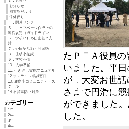
３．お便り
お知らせ
図書館だより
保健便り
４．関連リンク
５．ウェブページ作成上の
運営規定（ガイドライン）
６．学校いじめ防止基本方
針
７．外国語活動・外国語
たＰＴＡ役員の
８．保幼小接続
９．学校評価
いました。平日
10．入学準備
11. 引き渡し実施マニュアル
12.オンライン相談窓口
が，大変お世話
13. 鹿島小コミュニティ・ス
クール
さまで円滑に競
14 不祥事防止対策
ができました。
カテゴリー
1年
した。
2年
3年
4年