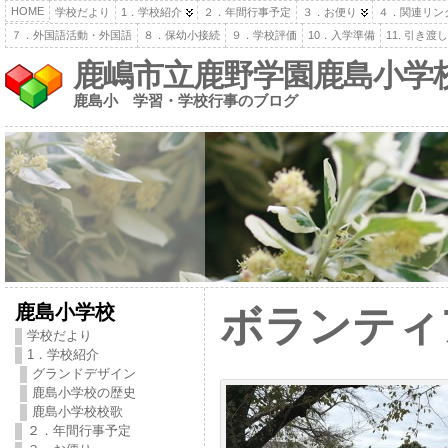
HOME
学校だより
1．学校紹介
２．年間行事予定
３．お便り
４．関連リン
７．外国語活動・外国語
８．保幼小接続
９．学校評価
10．入学準備
11. 引き
鹿嶋市立鹿野学園鹿島小学
鹿島小 学習・学校行事のブログ
鹿島小学校
ボランティ
学校だより
1．学校紹介
グランドデザイン
鹿島小学校の歴史
鹿島小学校校歌
２．年間行事予定