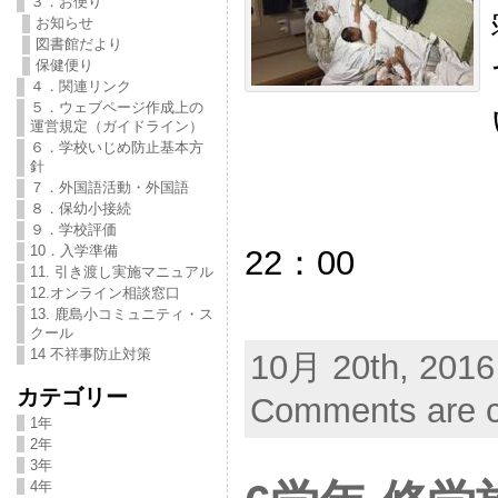
３．お便り
お知らせ
図書館だより
保健便り
４．関連リンク
５．ウェブページ作成上の
運営規定（ガイドライン）
６．学校いじめ防止基本方
針
７．外国語活動・外国語
８．保幼小接続
９．学校評価
10．入学準備
22：00
11. 引き渡し実施マニュアル
12.オンライン相談窓口
13. 鹿島小コミュニティ・ス
クール
14 不祥事防止対策
10月 20th, 2016
カテゴリー
Comments are c
1年
2年
3年
4年