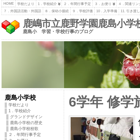
HOME
学校だより
1．学校紹介
２．年間行事予定
３．お便り
４．関連リン
７．外国語活動・外国語
８．保幼小接続
９．学校評価
10．入学準備
11. 引き
鹿嶋市立鹿野学園鹿島小学
鹿島小 学習・学校行事のブログ
鹿島小学校
6学年 修学
学校だより
1．学校紹介
グランドデザイン
鹿島小学校の歴史
鹿島小学校校歌
２．年間行事予定