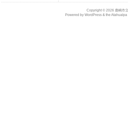
Copyright © 2026
鹿嶋市
Powered by
WordPress
& the
Atahualp