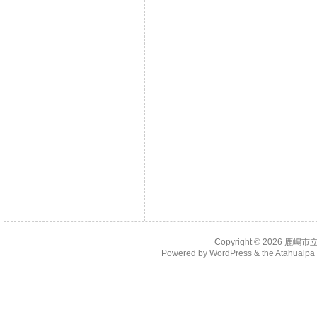
Copyright © 2026
鹿嶋市
Powered by
WordPress
& the
Atahualp