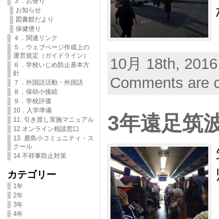
３．お便り
お知らせ
図書館だより
保健便り
４．関連リンク
５．ウェブページ作成上の
運営規定（ガイドライン）
10月 18th, 2016
６．学校いじめ防止基本方
針
Comments are c
７．外国語活動・外国語
８．保幼小接続
９．学校評価
10．入学準備
3年遠足筑
11. 引き渡し実施マニュアル
12.オンライン相談窓口
13. 鹿島小コミュニティ・ス
クール
14 不祥事防止対策
カテゴリー
1年
2年
3年
4年