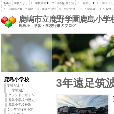
HOME
学校だより
1．学校紹介
２．年間行事予定
３．お便り
４．関連リン
７．外国語活動・外国語
８．保幼小接続
９．学校評価
10．入学準備
11. 引き
鹿嶋市立鹿野学園鹿島小学
鹿島小 学習・学校行事のブログ
鹿島小学校
3年遠足筑
学校だより
1．学校紹介
グランドデザイン
鹿島小学校の歴史
鹿島小学校校歌
２．年間行事予定