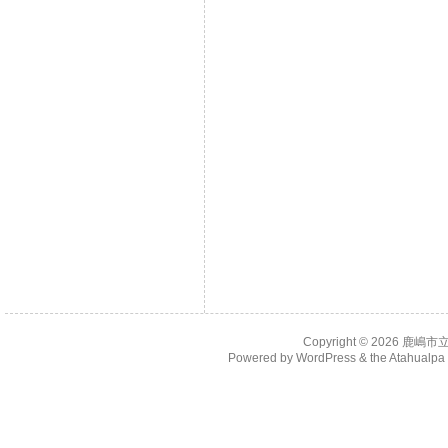
Copyright © 2026
鹿嶋市
Powered by
WordPress
& the
Atahualp