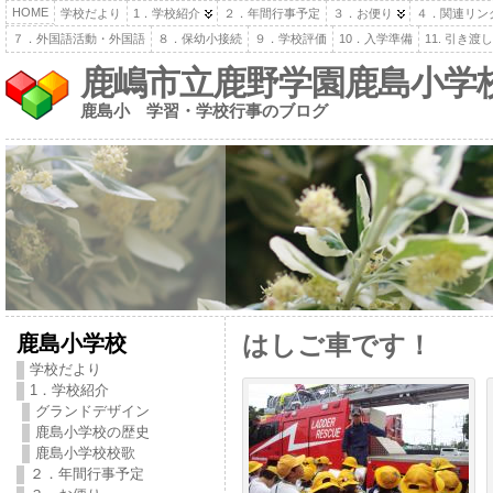
HOME
学校だより
1．学校紹介
２．年間行事予定
３．お便り
４．関連リン
７．外国語活動・外国語
８．保幼小接続
９．学校評価
10．入学準備
11. 引き
鹿嶋市立鹿野学園鹿島小学
鹿島小 学習・学校行事のブログ
鹿島小学校
はしご車です！
学校だより
1．学校紹介
グランドデザイン
鹿島小学校の歴史
鹿島小学校校歌
２．年間行事予定