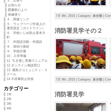
３．お便り
お知らせ
図書館だより
保健便り
7月 9th, 2015 | Category:
未分類
|
Com
４．関連リンク
５．ウェブページ作成上の
運営規定（ガイドライン）
消防署見学その２
６．学校いじめ防止基本方
針
７．外国語活動・外国語
８．保幼小接続
９．学校評価
10．入学準備
11. 引き渡し実施マニュアル
12.オンライン相談窓口
13. 鹿島小コミュニティ・ス
クール
14 不祥事防止対策
7月 9th, 2015 | Category:
未分類
|
Com
カテゴリー
消防署見学
1年
2年
3年
4年