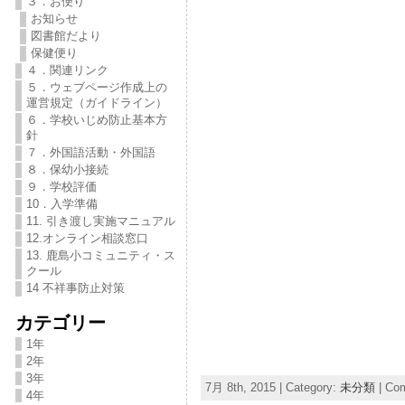
３．お便り
お知らせ
図書館だより
保健便り
４．関連リンク
５．ウェブページ作成上の
運営規定（ガイドライン）
６．学校いじめ防止基本方
針
７．外国語活動・外国語
８．保幼小接続
９．学校評価
10．入学準備
11. 引き渡し実施マニュアル
12.オンライン相談窓口
13. 鹿島小コミュニティ・ス
クール
14 不祥事防止対策
カテゴリー
1年
2年
3年
7月 8th, 2015 | Category:
未分類
|
Com
4年