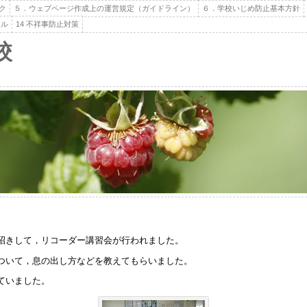
ク
５．ウェブページ作成上の運営規定（ガイドライン）
６．学校いじめ防止基本方針
ール
14 不祥事防止対策
校
招きして，リコーダー講習会が行われました。
ついて，息の出し方などを教えてもらいました。
ていました。