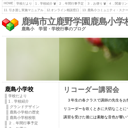
HOME
学校だより
1．学校紹介
２．年間行事予定
３．お便り
４．関連リン
11. 引き渡し実施マニュアル
12.オンライン相談窓口
13. 鹿島小コミュニティ・スク
鹿嶋市立鹿野学園鹿島小学
鹿島小 学習・学校行事のブログ
鹿島小学校
リコーダー講習会
学校だより
３年生の各クラスで講師の先生をお
1．学校紹介
グランドデザイン
リコーダーを吹くときに大切なことに
鹿島小学校の歴史
講習を受けた後には素敵な音色が響い
鹿島小学校校歌
２．年間行事予定