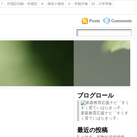
７．外国語活動・外国語
８．保幼小接続
９．学校評価
10．入学準備
Posts
Comments
ブログロール
家庭教育応援ナビ「すくす
く育ていばらきっ子」
最近の投稿