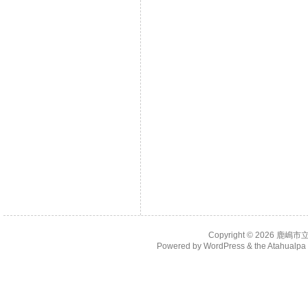
Copyright © 2026
鹿嶋市
Powered by
WordPress
& the
Atahualp