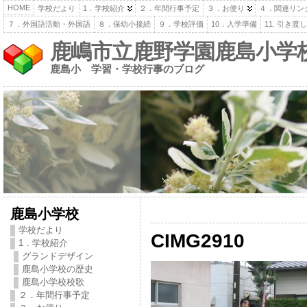
HOME
学校だより
1．学校紹介
２．年間行事予定
３．お便り
４．関連リン
７．外国語活動・外国語
８．保幼小接続
９．学校評価
10．入学準備
11. 引き
鹿嶋市立鹿野学園鹿島小学
鹿島小 学習・学校行事のブログ
鹿島小学校
学校だより
CIMG2910
1．学校紹介
グランドデザイン
鹿島小学校の歴史
鹿島小学校校歌
２．年間行事予定