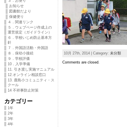
３．お便り
お知らせ
図書館だより
保健便り
４．関連リンク
５．ウェブページ作成上の
運営規定（ガイドライン）
６．学校いじめ防止基本方
針
７．外国語活動・外国語
10月 27th, 2014 | Category:
未分類
８．保幼小接続
９．学校評価
Comments are closed.
10．入学準備
11. 引き渡し実施マニュアル
12.オンライン相談窓口
13. 鹿島小コミュニティ・ス
クール
14 不祥事防止対策
カテゴリー
1年
2年
3年
4年