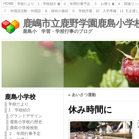
HOME
学校だより
1．学校紹介
２．年間行事予定
３．お便り
４．関連リン
７．外国語活動・外国語
８．保幼小接続
９．学校評価
10．入学準備
11. 引き
鹿嶋市立鹿野学園鹿島小学
鹿島小 学習・学校行事のブログ
«
あいさつ運動
鹿島小学校
学校だより
休み時間に
1．学校紹介
グランドデザイン
鹿島小学校の歴史
鹿島小学校校歌
２．年間行事予定