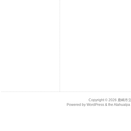
Copyright © 2026
鹿嶋市
Powered by
WordPress
& the
Atahualp