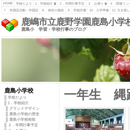
HOME
学校だより
1．学校紹介
２．年間行事予定
３．お便り
４．関連リン
７．外国語活動・外国語
８．保幼小接続
９．学校評価
10．入学準備
11. 引き
鹿嶋市立鹿野学園鹿島小学
鹿島小 学習・学校行事のブログ
鹿島小学校
一年生 縄
学校だより
1．学校紹介
グランドデザイン
鹿島小学校の歴史
鹿島小学校校歌
２．年間行事予定