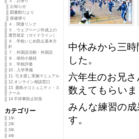
３．お便り
お知らせ
図書館だより
保健便り
４．関連リンク
５．ウェブページ作成上の
運営規定（ガイドライン）
６．学校いじめ防止基本方
中休みから三時
針
７．外国語活動・外国語
した。
８．保幼小接続
９．学校評価
10．入学準備
六年生のお兄さ
11. 引き渡し実施マニュアル
12.オンライン相談窓口
数えてもらいま
13. 鹿島小コミュニティ・ス
クール
14 不祥事防止対策
みんな練習の成
カテゴリー
す。
1年
2年
3年
4年