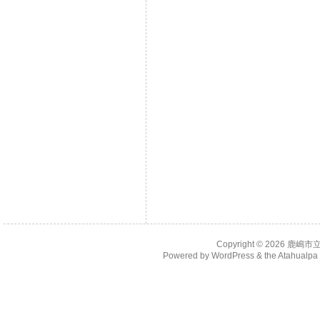
Copyright © 2026
鹿嶋市
Powered by
WordPress
& the
Atahualp