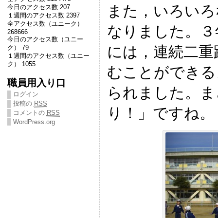
また，いろいろ
今日のアクセス数 207
１週間のアクセス数 2397
全アクセス数（ユニーク）
なりました。３
268666
今日のアクセス数（ユニー
には，連続二重
ク） 79
１週間のアクセス数（ユニー
ク） 1055
むことができる
職員用入り口
られました。ま
ログイン
投稿の
RSS
り！」ですね。
コメントの
RSS
WordPress.org