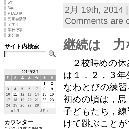
5年
2月 19th, 2014 
6年
PTA活動
Comments are c
児童会活動
全学年
学校行事
未分類
継続は 力
サイト内検索
２校時めの休
は１，２，３年
2014年2月
月
火
水
木
金
土
日
1
2
なわとびの練習
3
4
5
6
7
8
9
10
11
12
13
14
15
16
初めの頃は，思
17
18
19
20
21
22
23
24
25
26
27
28
子どもたち，練
« 1月
3月 »
けて跳ぶことが
カウンター
全アクセス数 2194479