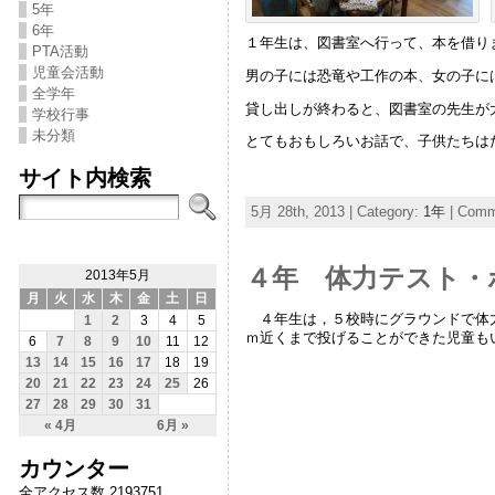
5年
6年
１年生は、図書室へ行って、本を借り
PTA活動
児童会活動
男の子には恐竜や工作の本、女の子に
全学年
貸し出しが終わると、図書室の先生が
学校行事
未分類
とてもおもしろいお話で、子供たちは
サイト内検索
5月 28th, 2013 | Category:
1年
|
Comme
４年 体力テスト・
2013年5月
月
火
水
木
金
土
日
４年生は，５校時にグラウンドで体力
1
2
3
4
5
ｍ近くまで投げることができた児童も
6
7
8
9
10
11
12
13
14
15
16
17
18
19
20
21
22
23
24
25
26
27
28
29
30
31
« 4月
6月 »
カウンター
全アクセス数 2193751