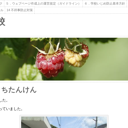
ク
５．ウェブページ作成上の運営規定（ガイドライン）
６．学校いじめ防止基本方針
ール
14 不祥事防止対策
校
まちたんけん
した。
っていました。