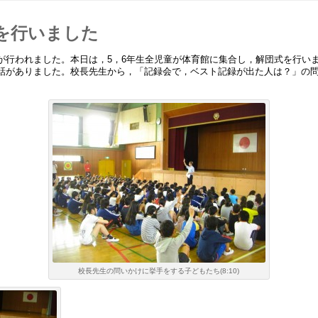
を行いました
行われました。本日は，5，6年生全児童が体育館に集合し，解団式を行い
話がありました。校長先生から，「記録会で，ベスト記録が出た人は？」の
校長先生の問いかけに挙手をする子どもたち(8:10)