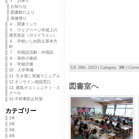
３．お便り
お知らせ
図書館だより
保健便り
４．関連リンク
５．ウェブページ作成上の
運営規定（ガイドライン）
６．学校いじめ防止基本方
針
７．外国語活動・外国語
８．保幼小接続
９．学校評価
5月 28th, 2013 | Category:
3年
|
Comme
10．入学準備
11. 引き渡し実施マニュアル
12.オンライン相談窓口
図書室へ
13. 鹿島小コミュニティ・ス
クール
14 不祥事防止対策
カテゴリー
1年
2年
3年
4年