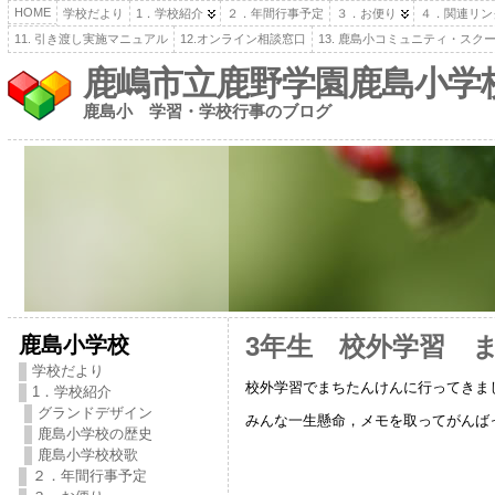
HOME
学校だより
1．学校紹介
２．年間行事予定
３．お便り
４．関連リン
11. 引き渡し実施マニュアル
12.オンライン相談窓口
13. 鹿島小コミュニティ・スク
鹿嶋市立鹿野学園鹿島小学
鹿島小 学習・学校行事のブログ
鹿島小学校
3年生 校外学習 
学校だより
校外学習でまちたんけんに行ってきま
1．学校紹介
グランドデザイン
みんな一生懸命，メモを取ってがんば
鹿島小学校の歴史
鹿島小学校校歌
２．年間行事予定