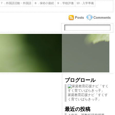
７．外国語活動・外国語
８．保幼小接続
９．学校評価
10．入学準備
Posts
Comments
ブログロール
家庭教育応援ナビ「すくす
く育ていばらきっ子」
最近の投稿