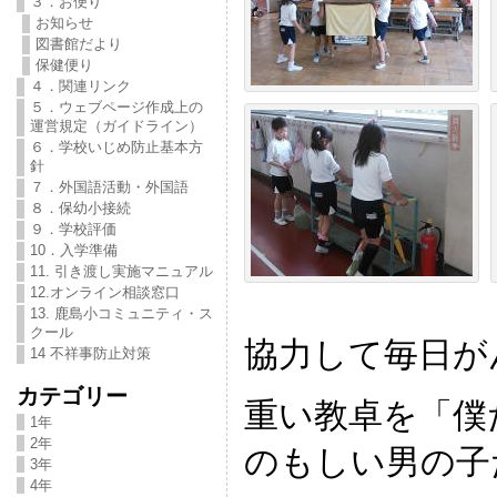
３．お便り
お知らせ
図書館だより
保健便り
４．関連リンク
５．ウェブページ作成上の
運営規定（ガイドライン）
６．学校いじめ防止基本方
針
７．外国語活動・外国語
８．保幼小接続
９．学校評価
10．入学準備
11. 引き渡し実施マニュアル
12.オンライン相談窓口
13. 鹿島小コミュニティ・ス
クール
協力して毎日が
14 不祥事防止対策
カテゴリー
重い教卓を「僕
1年
2年
のもしい男の子
3年
4年