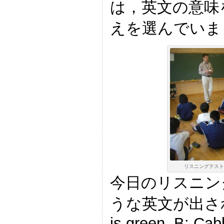
は，英文の意味
えを選んでいま
リスニングテストに
今日のリスニン
うな英文が出されま
is green. B: Cab