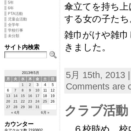
5年
傘立てを持ち上
6年
PTA活動
する女の子たち
児童会活動
全学年
学校行事
雑巾がけや雑巾
未分類
きました。
サイト内検索
5月 15th, 2013 
2013年5月
月
火
水
木
金
土
日
Comments are c
1
2
3
4
5
6
7
8
9
10
11
12
13
14
15
16
17
18
19
20
21
22
23
24
25
26
クラブ活動
27
28
29
30
31
« 4月
6月 »
カウンター
６校時め，校
全アクセス数 2193802