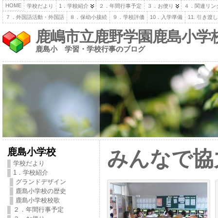
HOME
学校だより
1．学校紹介
２．年間行事予定
３．お便り
４．関連リン
７．外国語活動・外国語
８．保幼小接続
９．学校評価
10．入学準備
11. 引き
鹿嶋市立鹿野学園鹿島小学
鹿島小 学習・学校行事のブログ
鹿島小学校
みんなで協
学校だより
1．学校紹介
グランドデザイン
鹿島小学校の歴史
鹿島小学校校歌
２．年間行事予定