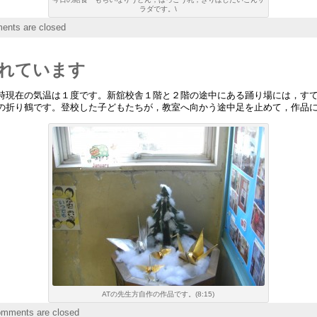
ラダです。\
nts are closed
れています
現在の気温は１度です。新舘校舎１階と２階の途中にある踊り場には，すて
の折り鶴です。登校した子どもたちが，教室へ向かう途中足を止めて，作品
ATの先生方自作の作品です。(8:15)
mments are closed