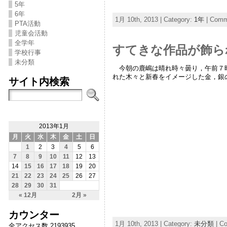
5年
6年
1月 10th, 2013 | Category:
1年
|
Comme
PTA活動
児童会活動
全学年
すてきな作品が飾ら
学校行事
未分類
今朝の鹿嶋は晴れ時々曇り，午前７時
れた木々と新春をイメージした金，銀
サイト内検索
2013年1月
月
火
水
木
金
土
日
1
2
3
4
5
6
7
8
9
10
11
12
13
14
15
16
17
18
19
20
21
22
23
24
25
26
27
28
29
30
31
« 12月
2月 »
カウンター
1月 10th, 2013 | Category:
未分類
|
Co
全アクセス数 2193935