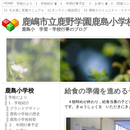
HOME
学校だより
1．学校紹介
２．年間行事予定
３．お便り
４．関連リン
11. 引き渡し実施マニュアル
12.オンライン相談窓口
13. 鹿島小コミュニティ・スク
鹿嶋市立鹿野学園鹿島小学
鹿島小 学習・学校行事のブログ
鹿島小学校
給食の準備を進める
学校だより
４校時めが終わり，給食当番の子ども
1．学校紹介
です。きゅうしょくを いただきにき
グランドデザイン
鹿島小学校の歴史
鹿島小学校校歌
２．年間行事予定