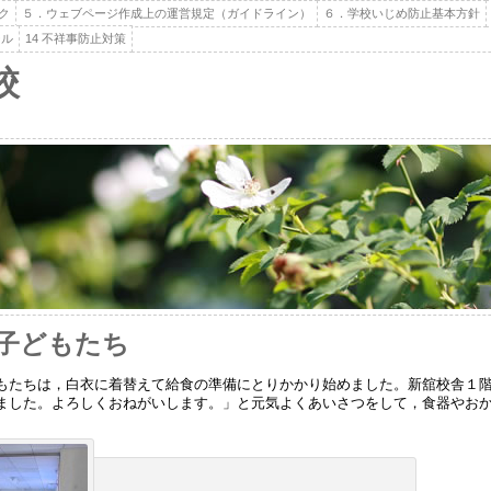
ク
５．ウェブページ作成上の運営規定（ガイドライン）
６．学校いじめ防止基本方針
ール
14 不祥事防止対策
校
子どもたち
たちは，白衣に着替えて給食の準備にとりかかり始めました。新舘校舎１階
ました。よろしくおねがいします。」と元気よくあいさつをして，食器やお