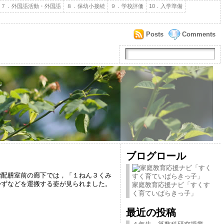
７．外国語活動・外国語
８．保幼小接続
９．学校評価
10．入学準備
Posts
Comments
ブログロール
配膳室前の廊下では，「１ねん３くみ
かずなどを運搬する姿が見られました。
家庭教育応援ナビ「すくす
く育ていばらきっ子」
最近の投稿