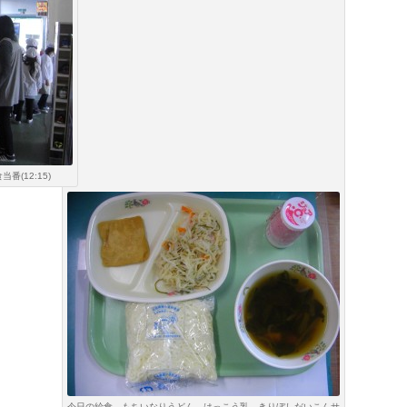
(12:15)
今日の給食 もちいなりうどん，はっこう乳，きりぼしだいこんサ