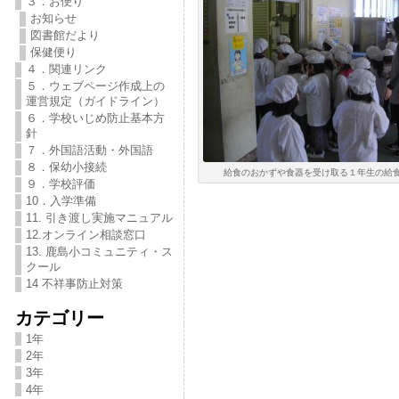
３．お便り
お知らせ
図書館だより
保健便り
４．関連リンク
５．ウェブページ作成上の
運営規定（ガイドライン）
６．学校いじめ防止基本方
針
７．外国語活動・外国語
８．保幼小接続
給食のおかずや食器を受け取る１年生の給食当番
９．学校評価
10．入学準備
11. 引き渡し実施マニュアル
12.オンライン相談窓口
13. 鹿島小コミュニティ・ス
クール
14 不祥事防止対策
カテゴリー
1年
2年
3年
4年