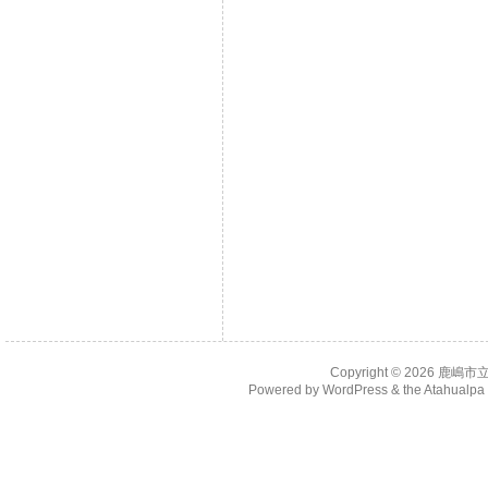
Copyright © 2026
鹿嶋市
Powered by
WordPress
& the
Atahualp