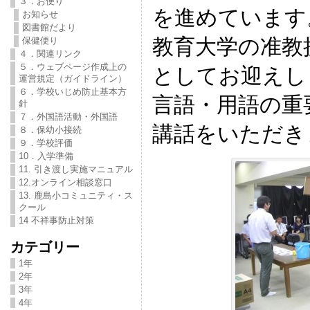
３．お便り
を進めています
お知らせ
図書館だより
教育大学の准教
保健便り
４．関連リンク
５．ウェブページ作成上の
としてお迎えし
運営規定（ガイドライン）
６．学校いじめ防止基本方
言語・用語の重
針
７．外国語活動・外国語
講話をいただき
８．保幼小接続
９．学校評価
10．入学準備
11. 引き渡し実施マニュアル
12.オンライン相談窓口
13. 鹿島小コミュニティ・ス
クール
14 不祥事防止対策
カテゴリー
1年
2年
3年
4年