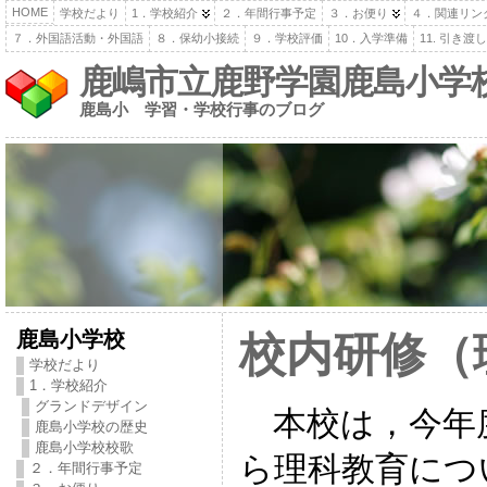
HOME
学校だより
1．学校紹介
２．年間行事予定
３．お便り
４．関連リン
７．外国語活動・外国語
８．保幼小接続
９．学校評価
10．入学準備
11. 引き
鹿嶋市立鹿野学園鹿島小学
鹿島小 学習・学校行事のブログ
鹿島小学校
校内研修（
学校だより
1．学校紹介
グランドデザイン
本校は，今年
鹿島小学校の歴史
鹿島小学校校歌
ら理科教育につ
２．年間行事予定