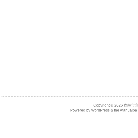
Copyright © 2026
鹿嶋市
Powered by
WordPress
& the
Atahualp