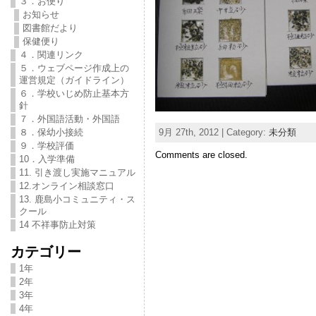
３．お便り
お知らせ
図書館だより
保健便り
４．関連リンク
５．ウェブページ作成上の
運営規定（ガイドライン）
６．学校いじめ防止基本方
針
７．外国語活動・外国語
9月 27th, 2012 | Category:
未分類
８．保幼小接続
９．学校評価
Comments are closed.
10．入学準備
11. 引き渡し実施マニュアル
12.オンライン相談窓口
13. 鹿島小コミュニティ・ス
クール
14 不祥事防止対策
カテゴリー
1年
2年
3年
4年