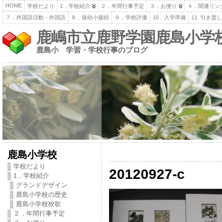
HOME
学校だより
1．学校紹介
２．年間行事予定
３．お便り
４．関連リン
７．外国語活動・外国語
８．保幼小接続
９．学校評価
10．入学準備
11. 引き
鹿嶋市立鹿野学園鹿島小学
鹿島小 学習・学校行事のブログ
鹿島小学校
学校だより
20120927-c
1．学校紹介
グランドデザイン
鹿島小学校の歴史
鹿島小学校校歌
２．年間行事予定