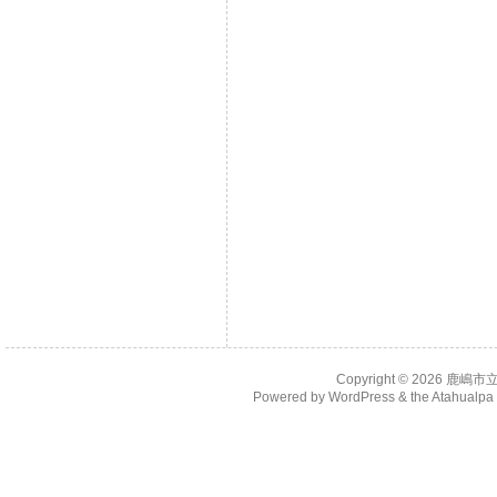
Copyright © 2026
鹿嶋市
Powered by
WordPress
& the
Atahualp