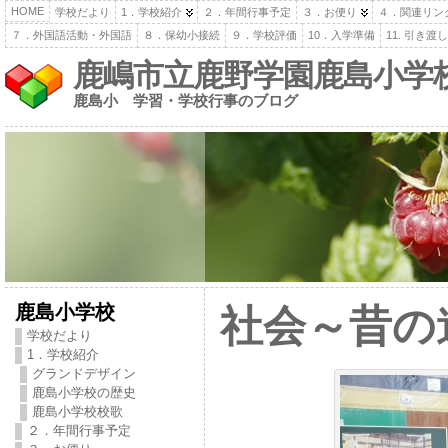
HOME
学校だより
1．学校紹介
２．年間行事予定
３．お便り
４．関連リン
７．外国語活動・外国語
８．保幼小接続
９．学校評価
10．入学準備
11. 引き
鹿嶋市立鹿野学園鹿島小学
鹿島小 学習・学校行事のブログ
鹿島小学校
社会～昔の
学校だより
1．学校紹介
グランドデザイン
鹿島小学校の歴史
鹿島小学校校歌
２．年間行事予定