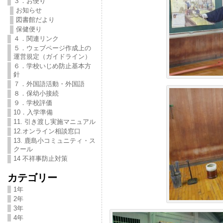
３．お便り
お知らせ
図書館だより
保健便り
４．関連リンク
５．ウェブページ作成上の
運営規定（ガイドライン）
６．学校いじめ防止基本方
針
７．外国語活動・外国語
８．保幼小接続
９．学校評価
10．入学準備
11. 引き渡し実施マニュアル
12.オンライン相談窓口
13. 鹿島小コミュニティ・ス
クール
14 不祥事防止対策
カテゴリー
1年
2年
3年
4年