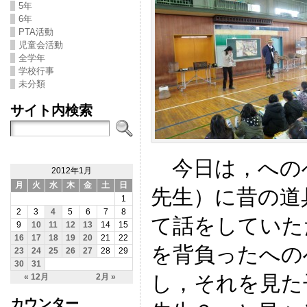
5年
6年
PTA活動
児童会活動
全学年
学校行事
未分類
サイト内検索
今日は，への
2012年1月
月
火
水
木
金
土
日
先生）に昔の道
1
2
3
4
5
6
7
8
て話をしていた
9
10
11
12
13
14
15
16
17
18
19
20
21
22
を背負ったへの
23
24
25
26
27
28
29
30
31
し，それを見た
« 12月
2月 »
カウンター