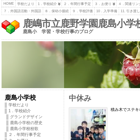
HOME
学校だより
1．学校紹介
２．年間行事予定
３．お便り
４．関連リン
７．外国語活動・外国語
８．保幼小接続
９．学校評価
10．入学準備
11. 引き
鹿嶋市立鹿野学園鹿島小学
鹿島小 学習・学校行事のブログ
鹿島小学校
中休み
学校だより
積み木でステキな
1．学校紹介
グランドデザイン
鹿島小学校の歴史
鹿島小学校校歌
２．年間行事予定