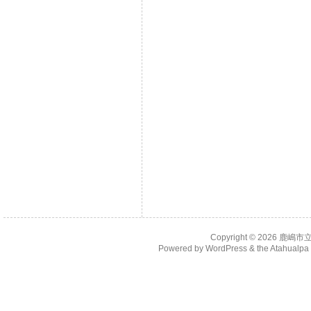
Copyright © 2026
鹿嶋市
Powered by
WordPress
& the
Atahualp