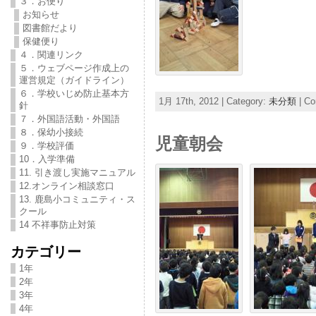
３．お便り
お知らせ
図書館だより
保健便り
４．関連リンク
５．ウェブページ作成上の
運営規定（ガイドライン）
６．学校いじめ防止基本方
1月 17th, 2012 | Category:
未分類
|
Co
針
７．外国語活動・外国語
８．保幼小接続
児童朝会
９．学校評価
10．入学準備
11. 引き渡し実施マニュアル
12.オンライン相談窓口
13. 鹿島小コミュニティ・ス
クール
14 不祥事防止対策
カテゴリー
1年
2年
3年
4年