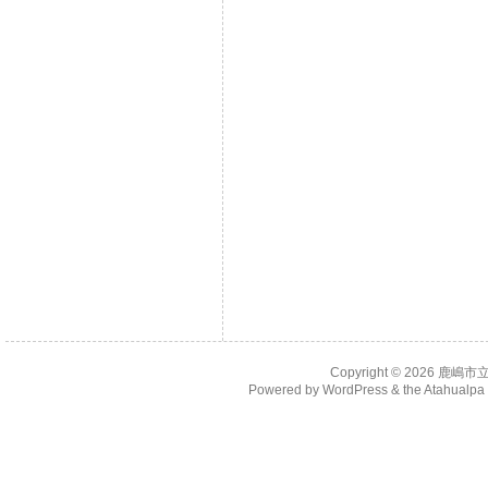
Copyright © 2026
鹿嶋市
Powered by
WordPress
& the
Atahualp