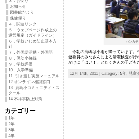
３．お便り
お知らせ
図書館だより
保健便り
４．関連リンク
５．ウェブページ作成上の
運営規定（ガイドライン）
６．学校いじめ防止基本方
ハンカチ
針
今朝の鹿嶋は小雨が降っています。午
７．外国語活動・外国語
健委員のみなさんによる清潔検査が行
８．保幼小接続
かけに「はい！」とたくさんの子ども
９．学校評価
10．入学準備
12月 14th, 2011 | Category:
5年
,
児童
11. 引き渡し実施マニュアル
12.オンライン相談窓口
13. 鹿島小コミュニティ・ス
クール
14 不祥事防止対策
カテゴリー
1年
2年
3年
4年