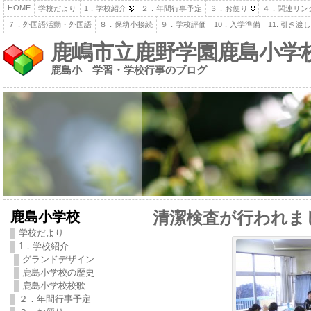
HOME
学校だより
1．学校紹介
２．年間行事予定
３．お便り
４．関連リン
７．外国語活動・外国語
８．保幼小接続
９．学校評価
10．入学準備
11. 引き
鹿嶋市立鹿野学園鹿島小学
鹿島小 学習・学校行事のブログ
鹿島小学校
清潔検査が行われま
学校だより
1．学校紹介
グランドデザイン
鹿島小学校の歴史
鹿島小学校校歌
２．年間行事予定