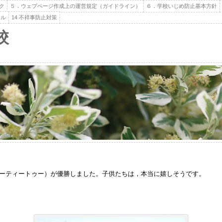
ク
５．ウェブページ作成上の運営規定（ガイドライン）
６．学校いじめ防止基本方針
ール
14 不祥事防止対策
校
ォーティートゥー）が優勝しました。子供たちは，本当に嬉しそうです。