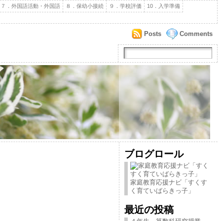
７．外国語活動・外国語
８．保幼小接続
９．学校評価
10．入学準備
Posts
Comments
ブログロール
家庭教育応援ナビ「すくす
く育ていばらきっ子」
最近の投稿