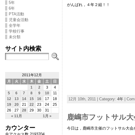
5年
がんばれ，４年２組！！
6年
PTA活動
児童会活動
全学年
学校行事
未分類
サイト内検索
2011年12月
月
火
水
木
金
土
日
1
2
3
4
5
6
7
8
9
10
11
12月 10th, 2011 | Category:
4年
|
Comm
12
13
14
15
16
17
18
19
20
21
22
23
24
25
26
27
28
29
30
31
鹿嶋市フットサル大
« 11月
1月 »
カウンター
今日は，鹿嶋市主催のフットサル大会
全アクセス数 2193704