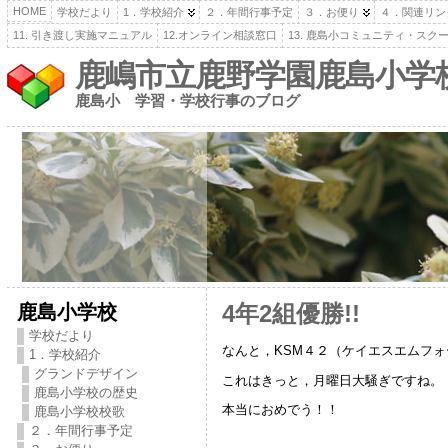
HOME
学校だより
1．学校紹介
２．年間行事予定
３．お便り
４．関連リン
11. 引き渡し実施マニュアル
12.オンライン相談窓口
13. 鹿島小コミュニティ・スク
鹿嶋市立鹿野学園鹿島小学
鹿島小 学習・学校行事のブログ
鹿島小学校
4年2組優勝!!
学校だより
なんと，KSM４２（ケイエスエムフ
1．学校紹介
グランドデザイン
これはきっと，月曜日大騒ぎですね。
鹿島小学校の歴史
本当におめでう！！
鹿島小学校校歌
２．年間行事予定