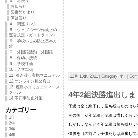
３．お便り
お知らせ
図書館だより
保健便り
４．関連リンク
５．ウェブページ作成上の
運営規定（ガイドライン）
６．学校いじめ防止基本方
針
７．外国語活動・外国語
８．保幼小接続
９．学校評価
10．入学準備
11. 引き渡し実施マニュアル
12月 10th, 2011 | Category:
4年
|
Comm
12.オンライン相談窓口
13. 鹿島小コミュニティ・ス
クール
4年2組決勝進出しまし
14 不祥事防止対策
予選は全て終了し，勝ち残ったのは６
カテゴリー
その後、６年２組と３組は惜しくも，
1年
2年
しかし，なんと４年２組は勝ち残り，
3年
優勝を目の前に，子供たちは興奮して
4年