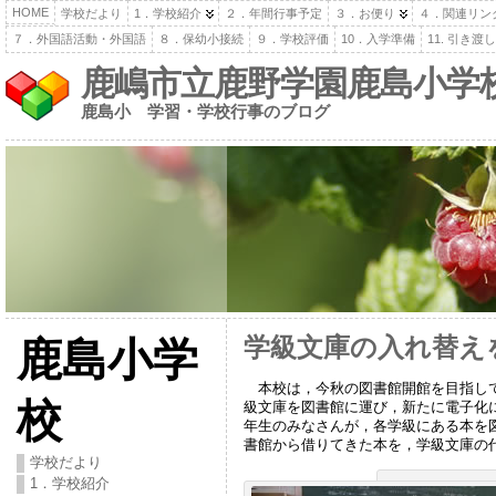
HOME
学校だより
1．学校紹介
２．年間行事予定
３．お便り
４．関連リン
７．外国語活動・外国語
８．保幼小接続
９．学校評価
10．入学準備
11. 引き
鹿嶋市立鹿野学園鹿島小学
鹿島小 学習・学校行事のブログ
学級文庫の入れ替え
鹿島小学
本校は，今秋の図書館開館を目指して
校
級文庫を図書館に運び，新たに電子化
年生のみなさんが，各学級にある本を
書館から借りてきた本を，学級文庫の
学校だより
1．学校紹介