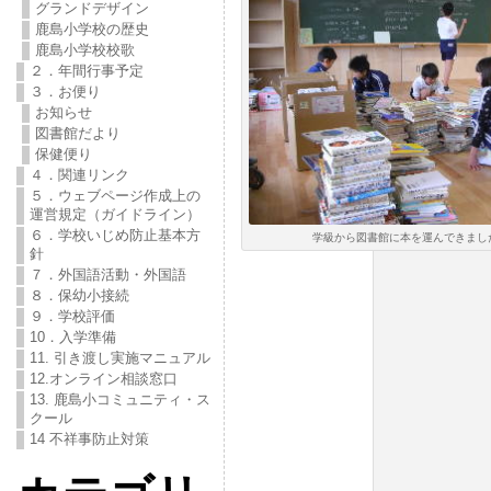
グランドデザイン
鹿島小学校の歴史
鹿島小学校校歌
２．年間行事予定
３．お便り
お知らせ
図書館だより
保健便り
４．関連リンク
５．ウェブページ作成上の
運営規定（ガイドライン）
６．学校いじめ防止基本方
学級から図書館に本を運んできまし
針
７．外国語活動・外国語
８．保幼小接続
９．学校評価
10．入学準備
11. 引き渡し実施マニュアル
12.オンライン相談窓口
13. 鹿島小コミュニティ・ス
クール
14 不祥事防止対策