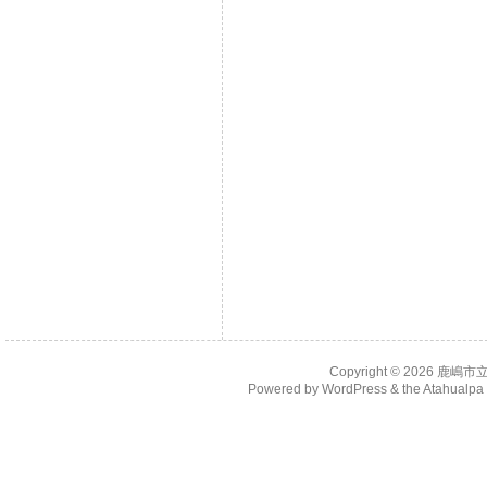
Copyright © 2026
鹿嶋市
Powered by
WordPress
& the
Atahualp