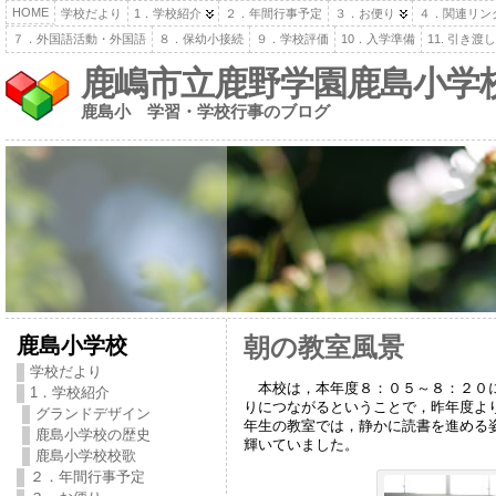
HOME
学校だより
1．学校紹介
２．年間行事予定
３．お便り
４．関連リン
７．外国語活動・外国語
８．保幼小接続
９．学校評価
10．入学準備
11. 引き
鹿嶋市立鹿野学園鹿島小学
鹿島小 学習・学校行事のブログ
鹿島小学校
朝の教室風景
学校だより
本校は，本年度８：０５～８：２０に
1．学校紹介
りにつながるということで，昨年度よ
グランドデザイン
年生の教室では，静かに読書を進める
鹿島小学校の歴史
輝いていました。
鹿島小学校校歌
２．年間行事予定