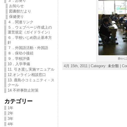
３．お便り
お知らせ
図書館だより
保健便り
４．関連リンク
５．ウェブページ作成上の
運営規定（ガイドライン）
６．学校いじめ防止基本方
針
７．外国語活動・外国語
８．保幼小接続
９．学校評価
静かに
10．入学準備
4月 15th, 2011 | Category:
未分類
|
Co
11. 引き渡し実施マニュアル
12.オンライン相談窓口
13. 鹿島小コミュニティ・ス
クール
14 不祥事防止対策
カテゴリー
1年
2年
3年
4年