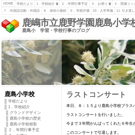
HOME
学校だより
1．学校紹介
２．年間行事予定
３．お便り
４．関連リン
７．外国語活動・外国語
８．保幼小接続
９．学校評価
10．入学準備
11. 引き
鹿嶋市立鹿野学園鹿島小学
鹿島小 学習・学校行事のブログ
鹿島小学校
ラストコンサート
学校だより
本日、８：１５より鹿島小学校ブラス
1．学校紹介
グランドデザイン
ラストコンサートを行いました。
鹿島小学校の歴史
今まで３年間がんばってくれた６年生
鹿島小学校校歌
２．年間行事予定
このコンサートで引退します。