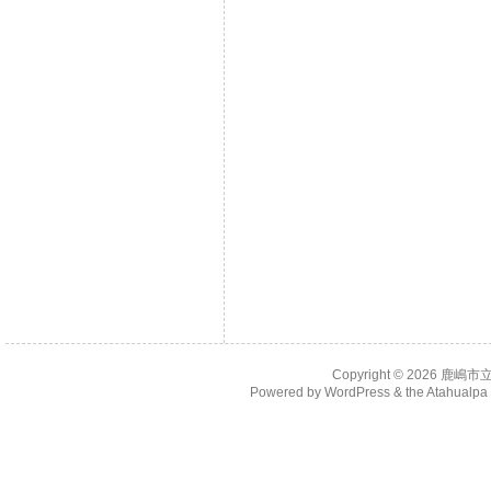
Copyright © 2026
鹿嶋市
Powered by
WordPress
& the
Atahualp