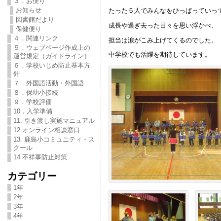
３．お便り
お知らせ
たった５人でみんなをひっぱっていっ
図書館だより
成長や過ぎ去った日々を思い浮かべ、
保健便り
４．関連リンク
担当は涙がこみ上げてくるのでした。
５．ウェブページ作成上の
中学校でも活躍を期待しています。
運営規定（ガイドライン）
６．学校いじめ防止基本方
針
７．外国語活動・外国語
８．保幼小接続
９．学校評価
10．入学準備
11. 引き渡し実施マニュアル
12.オンライン相談窓口
13. 鹿島小コミュニティ・ス
クール
14 不祥事防止対策
カテゴリー
1年
2年
3年
4年