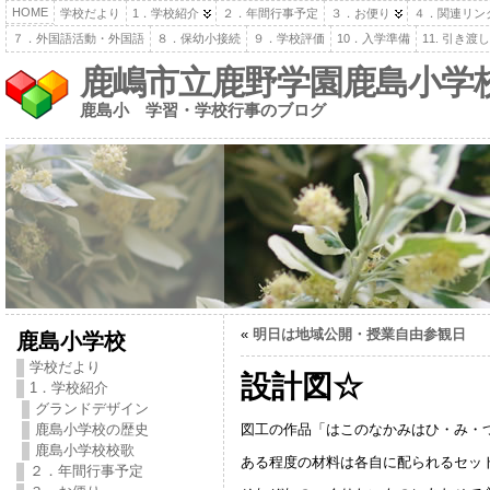
HOME
学校だより
1．学校紹介
２．年間行事予定
３．お便り
４．関連リン
７．外国語活動・外国語
８．保幼小接続
９．学校評価
10．入学準備
11. 引き
鹿嶋市立鹿野学園鹿島小学
鹿島小 学習・学校行事のブログ
«
明日は地域公開・授業自由参観日
鹿島小学校
学校だより
設計図☆
1．学校紹介
グランドデザイン
図工の作品「はこのなかみはひ・み・つ」の
鹿島小学校の歴史
鹿島小学校校歌
ある程度の材料は各自に配られるセッ
２．年間行事予定