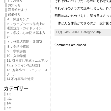
３．お便り
それぞれのつくりたいものにあわせて
お知らせ
それぞれのクラスで話をしました。(^o^
図書館だより
保健便り
明日は箱の色ぬりをし、明後日はさっそく製
４．関連リンク
一体どんな作品ができるのか、設計図を
５．ウェブページ作成上の
運営規定（ガイドライン）
11月 24th, 2009 | Category:
3年
６．学校いじめ防止基本方
針
７．外国語活動・外国語
Comments are closed.
８．保幼小接続
９．学校評価
10．入学準備
11. 引き渡し実施マニュアル
12.オンライン相談窓口
13. 鹿島小コミュニティ・ス
クール
14 不祥事防止対策
カテゴリー
1年
2年
3年
4年