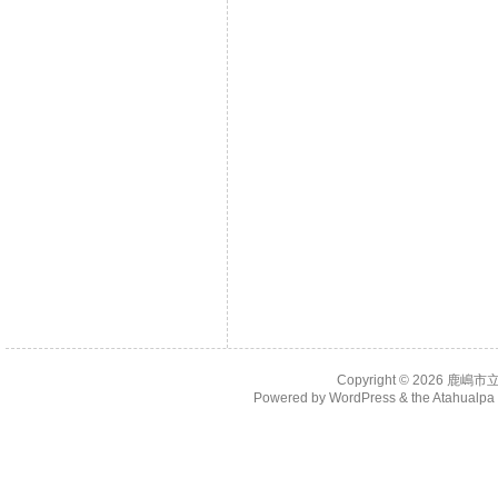
Copyright © 2026
鹿嶋市
Powered by
WordPress
& the
Atahualp