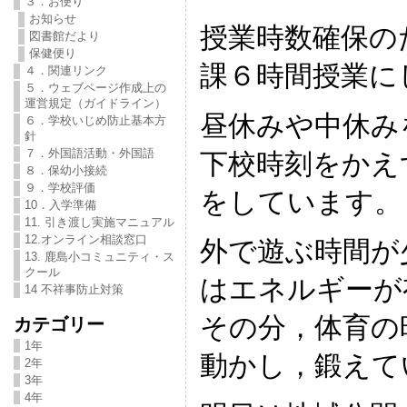
３．お便り
お知らせ
授業時数確保の
図書館だより
保健便り
課６時間授業に
４．関連リンク
５．ウェブページ作成上の
運営規定（ガイドライン）
昼休みや中休み
６．学校いじめ防止基本方
針
７．外国語活動・外国語
下校時刻をかえ
８．保幼小接続
９．学校評価
をしています。
10．入学準備
11. 引き渡し実施マニュアル
12.オンライン相談窓口
外で遊ぶ時間が
13. 鹿島小コミュニティ・ス
クール
はエネルギーが
14 不祥事防止対策
その分，体育の
カテゴリー
1年
動かし，鍛えて
2年
3年
4年