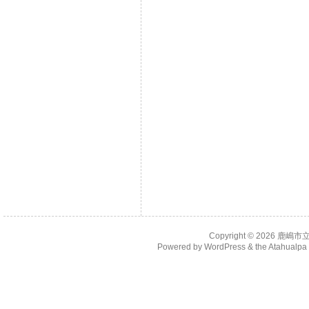
Copyright © 2026
鹿嶋市
Powered by
WordPress
& the
Atahualp