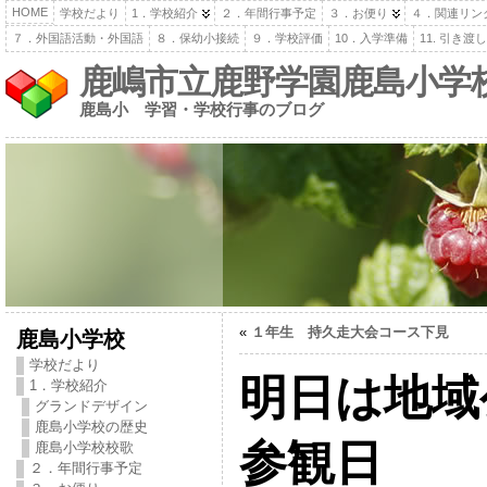
HOME
学校だより
1．学校紹介
２．年間行事予定
３．お便り
４．関連リン
７．外国語活動・外国語
８．保幼小接続
９．学校評価
10．入学準備
11. 引き
鹿嶋市立鹿野学園鹿島小学
鹿島小 学習・学校行事のブログ
«
１年生 持久走大会コース下見
鹿島小学校
学校だより
明日は地域
1．学校紹介
グランドデザイン
鹿島小学校の歴史
参観日
鹿島小学校校歌
２．年間行事予定