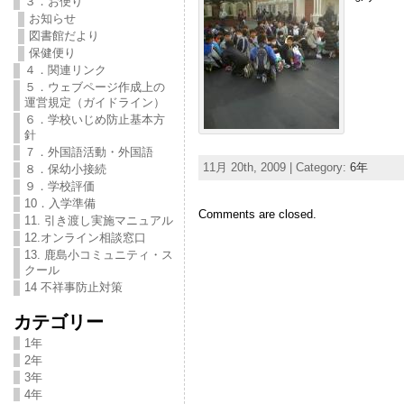
３．お便り
お知らせ
図書館だより
保健便り
４．関連リンク
５．ウェブページ作成上の
運営規定（ガイドライン）
６．学校いじめ防止基本方
針
７．外国語活動・外国語
11月 20th, 2009 | Category:
6年
８．保幼小接続
９．学校評価
10．入学準備
Comments are closed.
11. 引き渡し実施マニュアル
12.オンライン相談窓口
13. 鹿島小コミュニティ・ス
クール
14 不祥事防止対策
カテゴリー
1年
2年
3年
4年