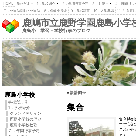
HOME
学校だより
1．学校紹介
２．年間行事予定
３．お便り
４．関連リン
７．外国語活動・外国語
８．保幼小接続
９．学校評価
10．入学準備
11. 引き
鹿嶋市立鹿野学園鹿島小学
鹿島小 学習・学校行事のブログ
«
設計図☆
鹿島小学校
学校だより
集合
1．学校紹介
グランドデザイン
集合時刻
鹿島小学校の歴史
です 話
鹿島小学校校歌
これから
２．年間行事予定
ます