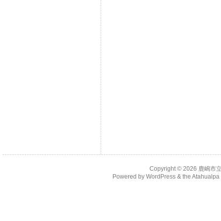
Copyright © 2026
鹿嶋市
Powered by
WordPress
& the
Atahualp