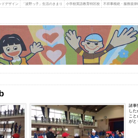
ンドデザイン
「波野っ子」生活のきまり
小学校英語教育特区校
不祥事根絶・服務規律
b
諸事
した
こと
がと