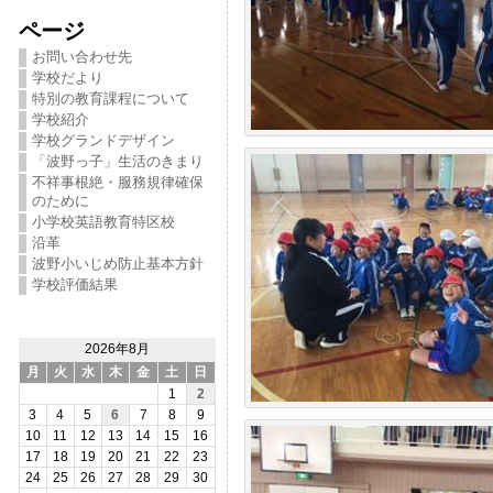
ページ
お問い合わせ先
学校だより
特別の教育課程について
学校紹介
学校グランドデザイン
「波野っ子」生活のきまり
不祥事根絶・服務規律確保
のために
小学校英語教育特区校
沿革
波野小いじめ防止基本方針
学校評価結果
2026年8月
月
火
水
木
金
土
日
1
2
3
4
5
6
7
8
9
10
11
12
13
14
15
16
17
18
19
20
21
22
23
24
25
26
27
28
29
30