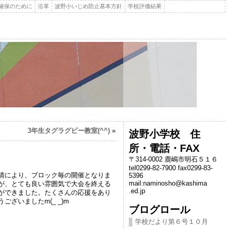
確保のために
沿革
波野小いじめ防止基本方針
学校評価結果
3年生タグラグビー教室(^^)
»
波野小学校 住
所・電話・FAX
〒314-0002 鹿嶋市明石５１６
tel0299-82-7900 fax0299-83-
情により、ブロック毎の開催となりま
5396
mail:naminosho@kashima
が、とても良い雰囲気で大会を終える
.ed.jp
ができました。たくさんの応援をあり
うございましたm(_ _)m
ブログロール
学校だより第６号１０月