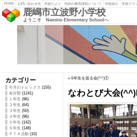
HOME
お問い合わせ先
学校だより
特別の教育課程について
学校紹介
学校グラ
鹿嶋市立波野小学校
ようこそ Namino Elementary Schoolへ
«
6年生を送る会(^^)①
カテゴリー
今月のトピックス
(155)
なわとび大会(^^)
未分類
(1241)
１年生
(96)
２年生
(64)
３年生
(50)
４年生
(96)
５年生
(142)
６年生
(148)
ＰＴＡ活動
(10)