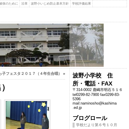
確保のために
沿革
波野小いじめ防止基本方針
学校評価結果
っ子フェスタ２０１７（４年生合唱）
»
波野小学校 住
所・電話・FAX
出）
〒314-0002 鹿嶋市明石５１６
tel0299-82-7900 fax0299-83-
5396
mail:naminosho@kashima
.ed.jp
ブログロール
学校だより第６号１０月