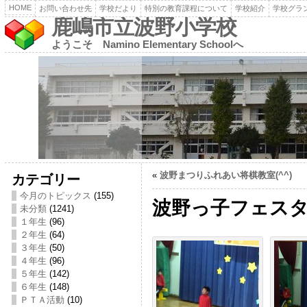
HOME
お問い合わせ先
学校だより
特別の教育課程について
学校紹介
学校グラ
鹿嶋市立波野小学校
ようこそ Namino Elementary Schoolへ
«
波野まつりふれあい将棋教室(^^)
カテゴリー
今月のトピックス
(155)
波野っ子フェスタ
未分類
(1241)
１年生
(96)
２年生
(64)
３年生
(50)
４年生
(96)
５年生
(142)
６年生
(148)
ＰＴＡ活動
(10)