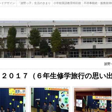
ンドデザイン
「波野っ子」生活のきまり
小学校英語教育特区校
不祥事根絶・服務規律
波野
２０１７（６年生修学旅行の思い