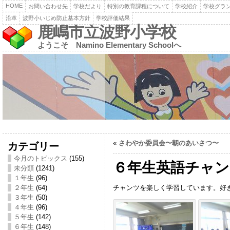
HOME
お問い合わせ先
学校だより
特別の教育課程について
学校紹介
学校グラ
沿革
波野小いじめ防止基本方針
学校評価結果
鹿嶋市立波野小学校
ようこそ Namino Elementary Schoolへ
«
さわやか委員会〜朝のあいさつ〜
カテゴリー
今月のトピックス
(155)
６年生英語チャン
未分類
(1241)
１年生
(96)
チャンツを楽しく学習しています。好
２年生
(64)
３年生
(50)
４年生
(96)
５年生
(142)
６年生
(148)