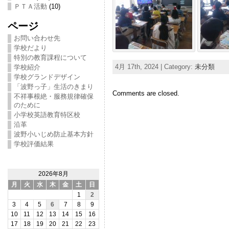
ＰＴＡ活動
(10)
ページ
お問い合わせ先
学校だより
特別の教育課程について
4月 17th, 2024 | Category:
未分類
学校紹介
学校グランドデザイン
「波野っ子」生活のきまり
Comments are closed.
不祥事根絶・服務規律確保
のために
小学校英語教育特区校
沿革
波野小いじめ防止基本方針
学校評価結果
2026年8月
月
火
水
木
金
土
日
1
2
3
4
5
6
7
8
9
10
11
12
13
14
15
16
17
18
19
20
21
22
23