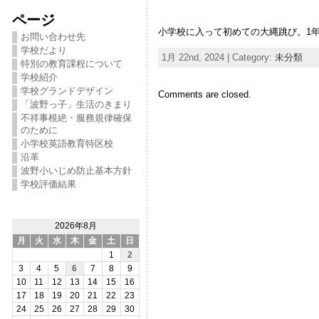
ページ
小学校に入って初めての大縄跳び。1
お問い合わせ先
学校だより
1月 22nd, 2024 | Category:
未分類
特別の教育課程について
学校紹介
学校グランドデザイン
Comments are closed.
「波野っ子」生活のきまり
不祥事根絶・服務規律確保
のために
小学校英語教育特区校
沿革
波野小いじめ防止基本方針
学校評価結果
2026年8月
月
火
水
木
金
土
日
1
2
3
4
5
6
7
8
9
10
11
12
13
14
15
16
17
18
19
20
21
22
23
24
25
26
27
28
29
30