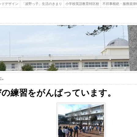
ンドデザイン
「波野っ子」生活のきまり
小学校英語教育特区校
不祥事根絶・服務規律
た。
びの練習をがんばっています。