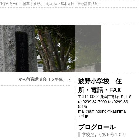
確保のために
沿革
波野小いじめ防止基本方針
学校評価結果
がん教育講演会（６年生）
»
波野小学校 住
所・電話・FAX
〒314-0002 鹿嶋市明石５１６
tel0299-82-7900 fax0299-83-
5396
mail:naminosho@kashima
.ed.jp
ブログロール
学校だより第６号１０月