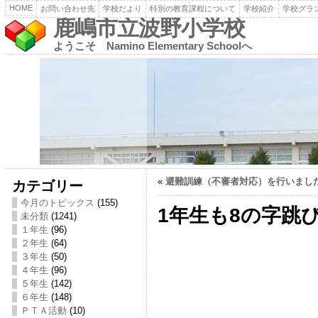
HOME
お問い合わせ先
学校だより
特別の教育課程について
学校紹介
学校グラ
鹿嶋市立波野小学校
ようこそ Namino Elementary Schoolへ
«
避難訓練（不審者対応）を行いまし
カテゴリー
今月のトピックス
(155)
1年生も8の字跳
未分類
(1241)
１年生
(96)
２年生
(64)
３年生
(50)
４年生
(96)
５年生
(142)
６年生
(148)
ＰＴＡ活動
(10)