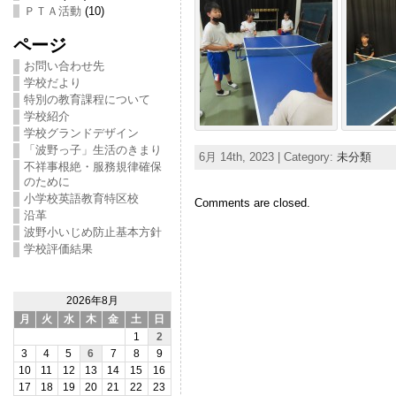
ＰＴＡ活動
(10)
ページ
お問い合わせ先
学校だより
特別の教育課程について
学校紹介
学校グランドデザイン
「波野っ子」生活のきまり
6月 14th, 2023 | Category:
未分類
不祥事根絶・服務規律確保
のために
小学校英語教育特区校
Comments are closed.
沿革
波野小いじめ防止基本方針
学校評価結果
2026年8月
月
火
水
木
金
土
日
1
2
3
4
5
6
7
8
9
10
11
12
13
14
15
16
17
18
19
20
21
22
23