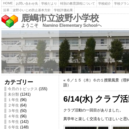
HOME
お問い合わせ先
学校だより
特別の教育課程について
学校紹介
学校グラ
沿革
波野小いじめ防止基本方針
学校評価結果
鹿嶋市立波野小学校
ようこそ Namino Elementary Schoolへ
«
６／１５（木）６の１授業風景（理
カテゴリー
語）
今月のトピックス
(155)
未分類
(1241)
6/14(水) クラブ
１年生
(96)
２年生
(64)
クラブ活動の一回目がありました。
３年生
(50)
４年生
(96)
異学年と楽しく交流をしてほしいと思
５年生
(142)
６年生
(148)