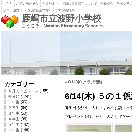
HOME
お問い合わせ先
学校だより
特別の教育課程について
学校紹介
学校グラ
沿革
波野小いじめ防止基本方針
学校評価結果
鹿嶋市立波野小学校
ようこそ Namino Elementary Schoolへ
«
6/14(水) クラブ活動
カテゴリー
今月のトピックス
(155)
6/14(木) ５の
未分類
(1241)
１年生
(96)
誕生日係が４～６月生まれのお誕生日
２年生
(64)
３年生
(50)
プレゼントを渡したり、みんなでゲー
４年生
(96)
５年生
(142)
６年生
(148)