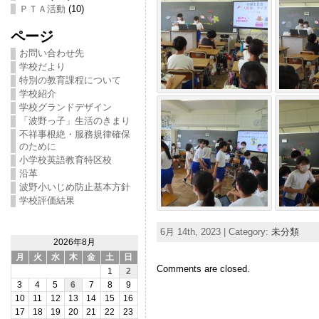
ＰＴＡ活動
(10)
ページ
お問い合わせ先
学校だより
特別の教育課程について
学校紹介
学校グランドデザイン
「波野っ子」生活のきまり
不祥事根絶・服務規律確保
のために
小学校英語教育特区校
沿革
波野小いじめ防止基本方針
学校評価結果
6月 14th, 2023 | Category:
未分類
2026年8月
月
火
水
木
金
土
日
Comments are closed.
1
2
3
4
5
6
7
8
9
10
11
12
13
14
15
16
17
18
19
20
21
22
23