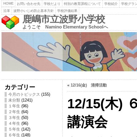
HOME
お問い合わせ先
学校だより
特別の教育課程について
学校紹介
学校グラ
沿革
波野小いじめ防止基本方針
学校評価結果
鹿嶋市立波野小学校
ようこそ Namino Elementary Schoolへ
«
12/16(金) 清掃活動
カテゴリー
今月のトピックス
(155)
12/15(木
未分類
(1241)
１年生
(96)
２年生
(64)
講演会
３年生
(50)
４年生
(96)
５年生
(142)
６年生
(148)