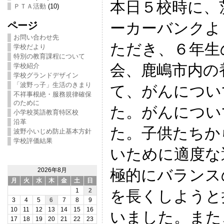
本日５校時に、
ＰＴＡ活動
(10)
ーカーバンクよ
ページ
お問い合わせ先
ただき、６年生
学校だより
特別の教育課程について
会、鹿嶋市内の
学校紹介
学校グランドデザイン
「波野っ子」生活のきまり
て、がんについ
不祥事根絶・服務規律確保
のために
た。がんについ
小学校英語教育特区校
沿革
た。子供たちか
波野小いじめ防止基本方針
学校評価結果
いために適度な
極的にバランス
2026年8月
月
火
水
木
金
土
日
を長くしようと
1
2
3
4
5
6
7
8
9
10
11
12
13
14
15
16
いました。また
17
18
19
20
21
22
23