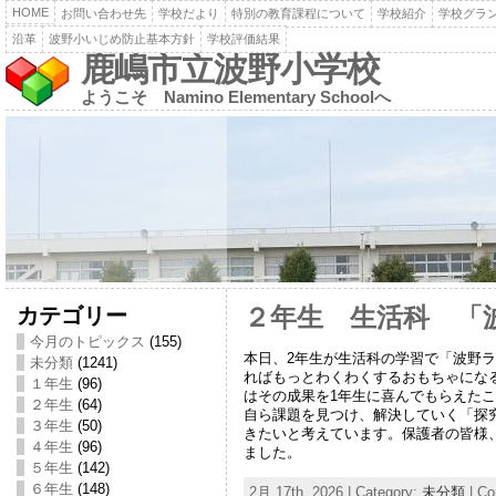
HOME
お問い合わせ先
学校だより
特別の教育課程について
学校紹介
学校グラ
沿革
波野小いじめ防止基本方針
学校評価結果
鹿嶋市立波野小学校
ようこそ Namino Elementary Schoolへ
カテゴリー
２年生 生活科 「
今月のトピックス
(155)
本日、2年生が生活科の学習で「波野ラ
未分類
(1241)
ればもっとわくわくするおもちゃにな
１年生
(96)
はその成果を1年生に喜んでもらえた
２年生
(64)
自ら課題を見つけ、解決していく「探
３年生
(50)
きたいと考えています。保護者の皆様
４年生
(96)
ました。
５年生
(142)
６年生
(148)
2月 17th, 2026 | Category:
未分類
|
Co