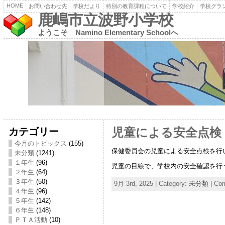
HOME
お問い合わせ先
学校だより
特別の教育課程について
学校紹介
学校グラ
鹿嶋市立波野小学校
ようこそ Namino Elementary Schoolへ
カテゴリー
児童による安全点検
今月のトピックス
(155)
保健委員会の児童による安全点検を行
未分類
(1241)
１年生
(96)
児童の目線で、学校内の安全確認を行
２年生
(64)
３年生
(50)
9月 3rd, 2025 | Category:
未分類
|
Com
４年生
(96)
５年生
(142)
６年生
(148)
ＰＴＡ活動
(10)