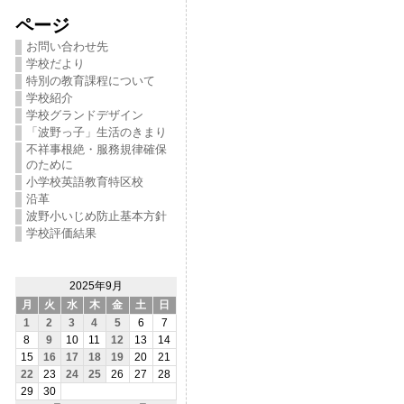
ページ
お問い合わせ先
学校だより
特別の教育課程について
学校紹介
学校グランドデザイン
「波野っ子」生活のきまり
不祥事根絶・服務規律確保
のために
小学校英語教育特区校
沿革
波野小いじめ防止基本方針
学校評価結果
2025年9月
月
火
水
木
金
土
日
1
2
3
4
5
6
7
8
9
10
11
12
13
14
15
16
17
18
19
20
21
22
23
24
25
26
27
28
29
30