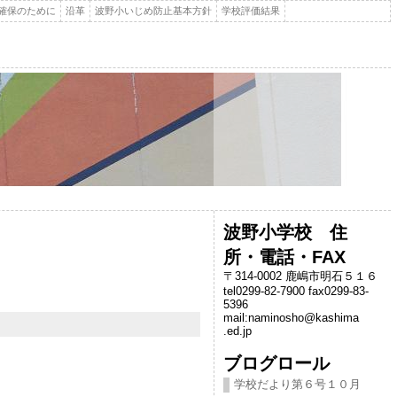
確保のために
沿革
波野小いじめ防止基本方針
学校評価結果
波野小学校 住
所・電話・FAX
〒314-0002 鹿嶋市明石５１６
tel0299-82-7900 fax0299-83-
5396
mail:naminosho@kashima
.ed.jp
ブログロール
学校だより第６号１０月